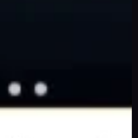
nabet Casa de