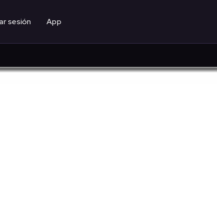
iar sesión
App