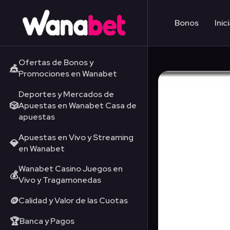
Skip to content
Bonos
Inic
Ofertas de Bonos y
🎪
Promociones en Wanabet
Deportes y Mercados de
🎲
Apuestas en Wanabet Casa de
apuestas
Apuestas en Vivo y Streaming
💎
en Wanabet
Wanabet Casino Juegos en
💰
Vivo y Tragamonedas
🪙
Calidad y Valor de las Cuotas
🏆
Banca y Pagos