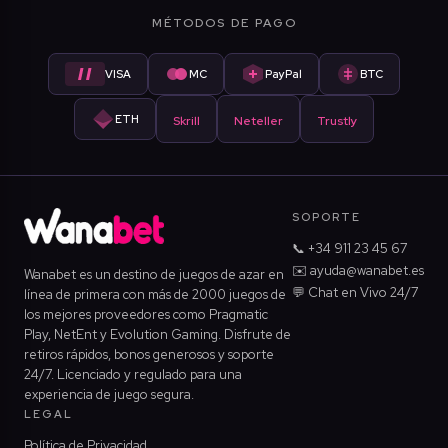
MÉTODOS DE PAGO
VISA
MC
PayPal
BTC
ETH
Skrill
Neteller
Trustly
SOPORTE
📞 +34 911 23 45 67
✉️
ayuda@wanabet.es
Wanabet es un destino de juegos de azar en
💬 Chat en Vivo 24/7
línea de primera con más de 2000 juegos de
los mejores proveedores como Pragmatic
Play, NetEnt y Evolution Gaming. Disfrute de
retiros rápidos, bonos generosos y soporte
24/7. Licenciado y regulado para una
experiencia de juego segura.
LEGAL
Política de Privacidad