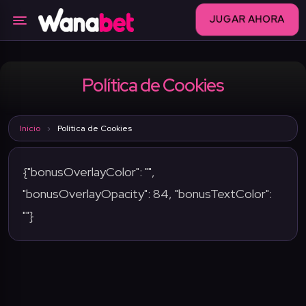
Skip to content
JUGAR AHORA
Política de Cookies
Inicio
›
Política de Cookies
{"bonusOverlayColor": "",
"bonusOverlayOpacity": 84, "bonusTextColor":
""}